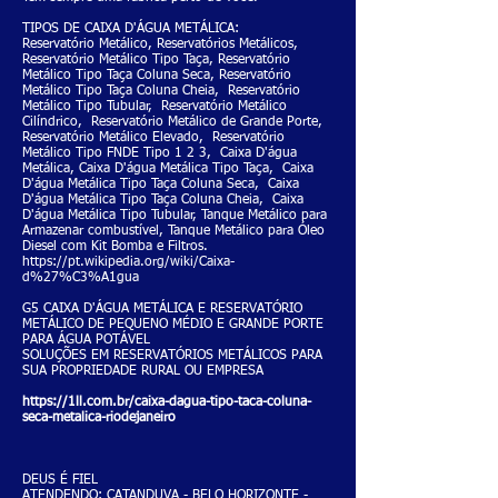
TIPOS DE CAIXA D'ÁGUA METÁLICA:
Reservatório Metálico, Reservatórios Metálicos,
Reservatório Metálico Tipo Taça, Reservatório
Metálico Tipo Taça Coluna Seca, Reservatório
Metálico Tipo Taça Coluna Cheia, Reservatório
Metálico Tipo Tubular, Reservatório Metálico
Cilíndrico, Reservatório Metálico de Grande Porte,
Reservatório Metálico Elevado, Reservatório
Metálico Tipo FNDE Tipo 1 2 3, Caixa D'água
Metálica, Caixa D'água Metálica Tipo Taça, Caixa
D'água Metálica Tipo Taça Coluna Seca, Caixa
D'água Metálica Tipo Taça Coluna Cheia, Caixa
D'água Metálica Tipo Tubular, Tanque Metálico para
Armazenar combustível, Tanque Metálico para Óleo
Diesel com Kit Bomba e Filtros.
https://pt.wikipedia.org/wiki/Caixa-
d%27%C3%A1gua
G5 CAIXA D'ÁGUA METÁLICA E RESERVATÓRIO
METÁLICO DE PEQUENO MÉDIO E GRANDE PORTE
PARA ÁGUA POTÁVEL
SOLUÇÕES EM RESERVATÓRIOS METÁLICOS PARA
SUA PROPRIEDADE RURAL OU EMPRESA
https://1ll.com.br/caixa-dagua-tipo-taca-coluna-
seca-metalica-riodejaneiro
DEUS É FIEL
ATENDENDO: CATANDUVA - BELO HORIZONTE -