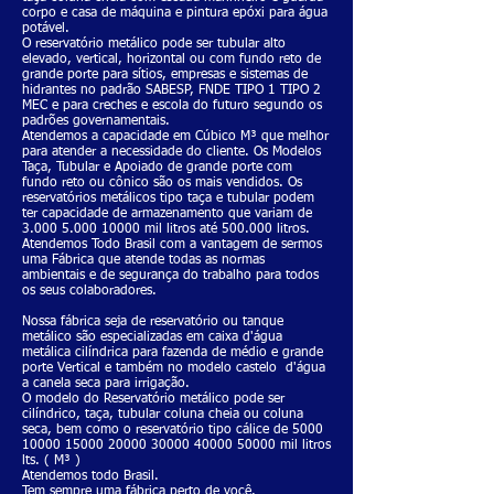
corpo e casa de máquina e pintura epóxi para água
potável.
O reservatório metálico pode ser tubular alto
elevado, vertical, horizontal ou com fundo reto de
grande porte para sítios, empresas e sistemas de
hidrantes no padrão SABESP, FNDE TIPO 1 TIPO 2
MEC e para creches e escola do futuro segundo os
padrões governamentais.
Atendemos a capacidade em Cúbico M³ que melhor
para atender a necessidade do cliente. Os Modelos
Taça, Tubular e Apoiado de grande porte com
fundo reto ou cônico são os mais vendidos. Os
reservatórios metálicos tipo taça e tubular podem
ter capacidade de armazenamento que variam de
3.000 5.000 10000
mil litros até 500.000 litros.
Atendemos Todo Brasil com a vantagem de sermos
uma Fábrica que atende todas as normas
ambientais e de segurança do trabalho para todos
os seus colaboradores.
Nossa fábrica seja de reservatório ou tanque
metálico são especializadas em caixa d'água
metálica cilíndrica para fazenda de médio e grande
porte Vertical e também no modelo castelo d'água
a canela seca para irrigação.
O modelo do Reservatório metálico pode ser
cilíndrico, taça, tubular coluna cheia ou coluna
seca, bem como o reservatório tipo cálice de
5000
10000 15000
20000 30000 40000
50000 mil litros
lts. ( M³ )
Atendemos todo Brasil.
Tem sempre uma fábrica perto de você.