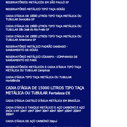
RESERVATÓRIOS METÁLICOS EM SÃO PAULO SP
RESERVATÓRIO METÁLICO TIPO TAÇA GOIÁS
CAIXA D'ÁGUA DE 10000 LITROS TIPO TAÇA METÁLICA OU
TUBULAR Sorocaba SP
CAIXA D'ÁGUA DE 15000 LITROS TIPO TAÇA METÁLICA OU
TUBULAR São José do Rio Preto SP
CAIXA D'ÁGUA DE 15000 LITROS TIPO TAÇA METÁLICA OU
TUBULAR Americana SP
RESERVATÓRIO METÁLICO PADRÃO SANEAGO -
SANEAMENTO DE GOIÁS
RESERVATÓRIO METÁLICO COSANPA - COMPANHIA DE
SANEAMENTO DO PARÁ
RESERVATÓRIOS METÁLICOS E CAIXA D'ÁGUA TIPO TAÇA
METÁLICA OU TUBULAR Campinas
CAIXA D'ÁGUA TIPO TAÇA METÁLICA OU TUBULAR
Hortolândia
CAIXA D'ÁGUA DE 15000 LITROS TIPO TAÇA
Fortaleza CE
METÁLICA OU TUBULAR
CAIXA D'ÁGUA CASTELO D'ÁGUA METÁLICA EM BRASÍLIA
CAIXA D'ÁGUA E TANQUE METÁLICO E AÇO CARBONO E AÇO
INOX 5 M³ 10M³ 15M³ 20M³ 30M³ 40M³ 50M³ 100M³ 200M³
300M³
CAIXA D'ÁGUA DE AÇO CARBONO Itapuí