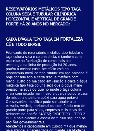
RESERVATÓRIOS METÁLICOS TIPO TAÇA
COLUNA SECA E TUBULAR CILÍNDRICA
HORIZONTAL E VERTICAL DE GRANDE
PORTE HÁ 20 ANOS NO MERCADO:
FORTALEZA
CAIXA D'ÁGUA TIPO TAÇA EM
CE
E TODO BRASIL
Fabricante de reservatório metálico tipo tubular e
taça coluna seca e coluna cheia, e também com
expertise na fabricação de coma mais alta
tecnologia na linha de produção há 20 anos,
porém o melhor custo benefício está no
reservatório metálico tipo tubular em aço carbono é
hoje considerado a caixa d'água metálica com
menor custo do mercado em relação a caixa d'água
metálica tipo taça coluna seca que produz maior
pressão na água do que no modelo taça coluna
cheia com escada marinheiro e guarda corpo e casa
de máquina e pintura epóxi para água potável.
O reservatório metálico pode ser tubular alto
elevado, vertical, horizontal ou com fundo reto de
grande porte para sítios, empresas e sistemas de
hidrantes no padrão SABESP, FNDE TIPO 1 TIPO 2
MEC e para creches e escola do futuro segundo os
padrões governamentais.
Atendemos a capacidade em Cúbico M³ que melhor
para atender a necessidade do cliente. Os Modelos