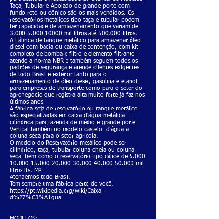
Taça, Tubular e Apoiado de grande porte com
fundo reto ou cônico são os mais vendidos. Os
reservatórios metálicos tipo taça e tubular podem
ter capacidade de armazenamento que variam de
3.000 5.000 10000
mil litros até 500.000 litros.
A Fábrica de tanque metálico para armazenar óleo
diesel com bacia ou caixa de contenção, com kit
completo de bomba e filtro e elemento filtrante
atende a norma NBR e também seguem todos os
padrões de segurança e atende clientes exigentes
de todo Brasil e exterior tanto para o
armazenamento de óleo diesel, gasolina e etanol
para empresas de transporte como para o setor do
agronegócio que registra alta muito forte já faz nos
últimos anos.
A fábrica seja de reservatório ou tanque metálico
são especializadas em caixa d'água metálica
cilíndrica para fazenda de médio e grande porte
Vertical também no modelo castelo d'água a
coluna seca para o setor agrícola.
O modelo do Reservatório metálico pode ser
cilíndrico, taça, tubular coluna cheia ou coluna
seca, bem como o reservatório tipo cálice de
5.000
10.000 15.000 20
.000
30.000 40.000 50.000
mil
litros lts. M³
Atendemos todo Brasil.
Tem sempre uma fábrica perto de você.
https://pt.wikipedia.org/wiki/Caixa-
d%27%C3%A1gua
MODELOS: