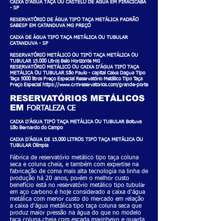
CAIXA D'ÁGUA TAÇA OU CASTELO DE ÁGUA EM PIRACICABA
- SP
RESERVATÓRIO DE ÁGUA TIPO TAÇA METÁLICA PADRÃO
SABESP EM CATANDUVA MG PREÇO
CAIXA DE ÁGUA TIPO TAÇA METÁLICA OU TUBULAR
CATANDUVA - SP
RESERVATÓRIO METÁLICO OU TIPO TAÇA METÁLICA OU
TUBULAR 15.000 Litros Belo Horizonte MG
RESERVATÓRIO METÁLICO OU CAIXA D'ÁGUA TIPO TAÇA
METÁLICA OU TUBULAR São Paulo - capital Caixa Dagua Tipo
Taça 5000 litros Preço Especial Reservatório Metálico Tipo Taça
Preço Especial https://www.crmreservatorios.com/grande-porte
RESERVATÓRIOS METÁLICOS
EM
FORTALEZA CE
CAIXA D'ÁGUA TIPO TAÇA METÁLICA OU TUBULAR Boituva
São Bernardo do Campo
CAIXA D'ÁGUA DE 15.000 LITROS TIPO TAÇA METÁLICA OU
TUBULAR Olímpia
Fábrica de reservatório metálico tipo taça coluna
seca e coluna cheia, e também com expertise na
fabricação de coma mais alta tecnologia na linha de
produção há 20 anos, porém o melhor custo
benefício está no reservatório metálico tipo tubular
em aço carbono é hoje considerado a caixa d'água
metálica com menor custo do mercado em relação
a caixa d'água metálica tipo taça coluna seca que
produz maior pressão na água do que no modelo
taça coluna cheia com escada marinheiro e guarda