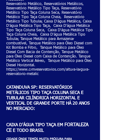
Reservatório Metálico, Reservatórios Metálicos,
Reservatório Metálico Tipo Taça, Reservatório
Metálico Tipo Taça Coluna Seca, Reservatório
Metálico Tipo Taça Coluna Cheia, Reservatório
Metálico Tipo Tubular, Caixa D'água Metálica, Caixa
D'água Metálica Tipo Taça, Caixa D'água Metálica
Tipo Taça Coluna Seca, Caixa D'água Metálica Tipo
Taça Coluna Cheia, Caixa D'água Metálica Tipo
Tubular, Tanque Metálico para Armazenar
combustível, Tanque Metálico para Óleo Diesel com
Kit Bomba e Filtro, Tanque Metálico para Óleo
Diesel Com Bacia de Contenção, Tanque Metálico
para Óleo Diesel com Caixa de Contenção. Tanque
Metálico Vertical Aéreo, Tanque Metálico para Óleo
Diesel Horizontal.
https://www.crmreservatorios.com/altura-largura-
reservatorio-metalic
CATANDUVA SP: RESERVATÓRIOS
METÁLICOS TIPO TAÇA COLUNA SECA E
TUBULAR CILÍNDRICA HORIZONTAL E
VERTICAL DE GRANDE PORTE HÁ 20 ANOS
NO MERCADO:
FORTALEZA
CAIXA D'ÁGUA TIPO TAÇA EM
CE
E TODO BRASIL
CIDADE ONDE TEMOS MUITA PROCURA PARA