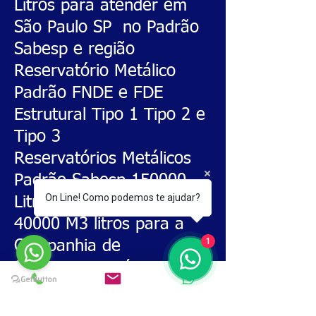
Litros para atender em
São Paulo SP no Padrão
Sabesp e região
Reservatório Metálico
Padrão FNDE e FDE
Estrutural Tipo 1 Tipo 2 e
Tipo 3
Reservatórios Metálicos
Padrão Sabesp 150000
On Line! Como podemos te ajudar?
Litros e
20000 30000
40000
M3 litros para a
1
Companhia de
Saneamento Básico do
Estado de São Paulo.
,
Reservatórios Metálicos