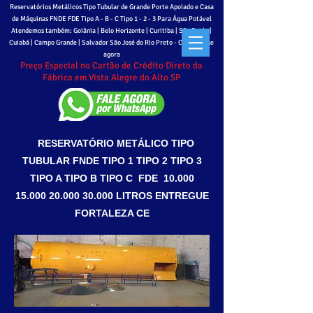
Reservatórios Metálicos Tipo Tubular de Grande Porte Apoiado e Casa
de Máquinas FNDE FDE Tipo A - B - C
Tipo 1 - 2 - 3 Para Água Potável
Atendemos também: Goiânia | Belo Horizonte | Curitiba | São Paulo |
Cuiabá | Campo Grande | Salvador São José do Rio Preto - Cadastre-se
agora
Preço Especial no Cartão de Crédito Direto da
Fábrica em Vista Alegre do Alto SP
RESERVATÓRIO METÁLICO TIPO
TUBULAR FNDE TIPO 1 TIPO 2 TIPO 3
TIPO A TIPO B TIPO C FDE
10.000
15.000 20.000 30
.000 LITROS ENTREGUE
FORTALEZA CE