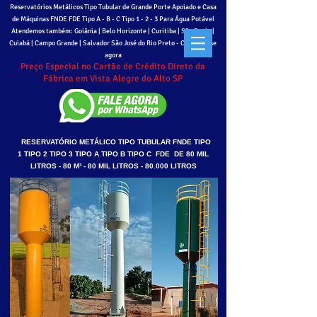
Reservatórios Metálicos Tipo Tubular de Grande Porte Apoiado e Casa
de Máquinas FNDE FDE Tipo A - B - C
Tipo 1 - 2 - 3 Para Água Potável
Atendemos também: Goiânia | Belo Horizonte | Curitiba | São Paulo |
Cuiabá | Campo Grande | Salvador São José do Rio Preto - Cadastre-se
agora
Preço Especial no Cartão de Crédito Direto da
Fábrica em Vista Alegre do Alto SP
RESERVATÓRIO METÁLICO TIPO TUBULAR FNDE TIPO
1 TIPO 2 TIPO 3 TIPO A TIPO B TIPO C FDE DE 80 MIL
LITROS - 80 M³ - 80 MIL LITROS - 80.000 LITROS