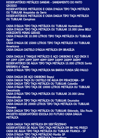
RESERVATÓRIO METÁLICO SANEAR - SANEAMENTO DO MATO
GROSSO
RESERVATÓRIOS METÁLICOS E CAIXA D'AGUA TIPO TAÇA METÁLICA
OU TUBULAR Araçoiaba da Serra
RESERVATÓRIOS METÁLICOS E CAIXA DAGUA TIPO TAÇA METÁLICA
OU TUBULAR Campinas
CAIXA D'ÁGUA TIPO TAÇA METÁLICA OU TUBULAR Hortolândia
CAIXA D'ÁGUA TIPO TAÇA METÁLICA OU TUBULAR 15.000 Litros BELO
HORIZONTE MINAS GERAIS
CAIXA D'AGUA DE 10.000 LITROS TIPO TAÇA METÁLICA OU TUBULAR
Aguaí
CAIXA D'AGUA DE 15000 LITROS TIPO TAÇA METÁLICA OU TUBULAR
Americana
CAIXA DAGUA CASTELO D'ÁGUA METÁLICA EM BRASÍLIA
CAIXA DAGUA E TANQUE METÁLICO E AÇO CARBONO E AÇO INOX 5
M³ 10M³ 15M³ 20M³ 30M³ 40M³ 50M³ 100M³ 200M³ 300M³
RESERVATÓRIO DE ÁGUA TIPO TAÇA METÁLICA 15.000 LITROS Santa
BÁRBARA d`Oeste
CAIXA D'ÁGUA TIPO TAÇA METÁLICA NA BARRA FUNDA SÃO PAULO
CAIXA DAGUA DE AÇO CARBONO Itapuí
CAIXA DAGUA TAÇA OU CASTELO DE ÁGUA EM PIRACICABA - SP
CAIXA DAGUA TIPO TAÇA METÁLICA OU TUBULAR Cubatão
CAIXA D'ÁGUA TIPO TAÇA DE 10000 LITROS METÁLICA OU TUBULAR
Descalvado
CAIXA D'ÁGUA TIPO TAÇA METÁLICA OU TUBULAR 20.000 Litros
Divinolândia
CAIXA DAGUA TIPO TAÇA METÁLICA OU TUBULAR Dourados
CAIXA DAGUA DE 20000 LITROS TIPO TAÇA METÁLICA OU TUBULAR
Dracena
CAIXA DAGUA TIPO TAÇA METÁLICA OU TUBULAR Eldorado, São Paulo
PROJETO RESERVATÓRIO ESCOLA DO FUTURO CAIXA DÁGUA
METÁLICA
CAIXA DAGUA TAÇA METÁLICA EM SERTÃOZINHO
RESERVATÓRIO DE ÁGUA TIPO TAÇA METÁLICA EM BH MG PREÇO
CAIXA DE ÁGUA TIPO TAÇA METÁLICA OU TUBULAR FRANCA - SP
CAIXA D'ÁGUA TIPO TAÇA METÁLICAO Marília SP