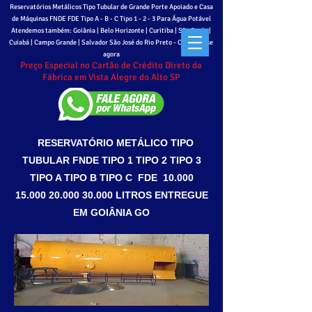
Reservatórios Metálicos Tipo Tubular de Grande Porte Apoiado e Casa
de Máquinas FNDE FDE Tipo A - B - C
Tipo 1 - 2 - 3 Para Água Potável
Atendemos também: Goiânia | Belo Horizonte | Curitiba | São Paulo |
Cuiabá | Campo Grande | Salvador São José do Rio Preto - Cadastre-se
agora
Preço Especial no Cartão de Crédito Direto da
Fábrica em Vista Alegre do Alto SP
RESERVATÓRIO METÁLICO TIPO
TUBULAR FNDE TIPO 1 TIPO 2 TIPO 3
TIPO A TIPO B TIPO C FDE
10.000
15.000 20.000 30
.000 LITROS ENTREGUE
EM GOIÂNIA GO