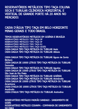
RESERVATÓRIOS METÁLICOS TIPO TAÇA COLUNA
SECA E TUBULAR CILÍNDRICA HORIZONTAL E
VERTICAL DE GRANDE PORTE HÁ 20 ANOS NO
MERCADO:
CAIXA D'ÁGUA TIPO TAÇA EM BELO HORIZONTE
MINAS GERAIS E TODO BRASIL
TEMOS RESERVATÓRIOS METÁLICOS EM GOIÂNIA E BRASÍLIA
RESERVATÓRIO METÁLICO TIPO TAÇA DF
RESERVATÓRIO METÁLICO TIPO TAÇA SP
RESERVATÓRIO METÁLICO TIPO TAÇA RJ
RESERVATÓRIO METÁLICO TIPO TAÇA GOIÁS
CAIXA DAGUA TIPO TAÇA METÁLICA OU TUBULAR Assis
CAIXA DAGUA TIPO TAÇA METÁLICA OU TUBULAR Atibaia
CAIXA DAGUA TIPO TAÇA METÁLICA OU TUBULAR Águas de Santa
Bárbara
CAIXA DAGUA DE 10000 LITROS TIPO TAÇA METÁLICA OU TUBULAR
Sorocaba
CAIXA DAGUA TIPO TAÇA METÁLICA OU TUBULAR Agudos
CAIXA DAGUA DE 15000 LITROS TIPO TAÇA METÁLICA OU TUBULAR
São José do Rio Preto
CAIXA DAGUA TIPO TAÇA METÁLICA OU TUBULAR GOIÂNIA
CAIXA DAGUA TIPO TAÇA METÁLICA OU TUBULAR Alvinlândia
CAIXA DAGUA DE 15000 LITROS TIPO TAÇA METÁLICA OU TUBULAR
Americana
CAIXA D'AGUA DE 10000 LITROS TIPO TAÇA METÁLICA OU TUBULAR
Analândia
CAIXA D'AGUA TIPO TAÇA METÁLICA OU TUBULAR Andradina
RESERVATÓRIO METÁLICO PADRÃO SANEAGO - SANEAMENTO DE
GOIÁS
RESERVATÓRIO METÁLICO COSANPA - COMPANHIA DE SANEAMENTO
DO PARÁ