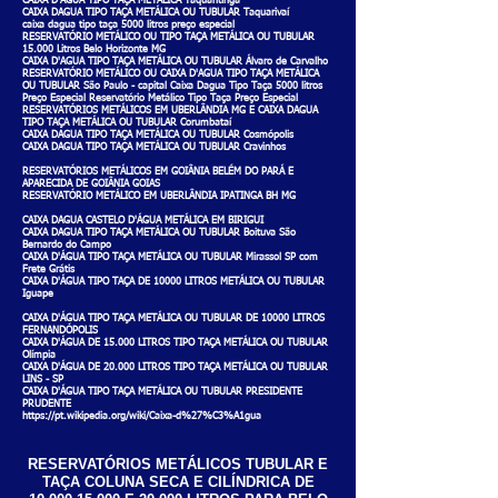
CAIXA D'ÁGUA TIPO TAÇA METÁLICA Taquaritinga
CAIXA DAGUA TIPO TAÇA METÁLICA OU TUBULAR Taquarivaí
caixa dagua tipo taça 5000 litros preço especial
RESERVATÓRIO METÁLICO OU TIPO TAÇA METÁLICA OU TUBULAR
15.000 Litros Belo Horizonte MG
CAIXA D'AGUA TIPO TAÇA METÁLICA OU TUBULAR Álvaro de Carvalho
RESERVATÓRIO METÁLICO OU CAIXA D'AGUA TIPO TAÇA METÁLICA
OU TUBULAR São Paulo - capital Caixa Dagua Tipo Taça 5000 litros
Preço Especial Reservatório Metálico Tipo Taça Preço Especial
RESERVATÓRIOS METÁLICOS EM UBERLÂNDIA MG E CAIXA DAGUA
TIPO TAÇA METÁLICA OU TUBULAR Corumbataí
CAIXA DAGUA TIPO TAÇA METÁLICA OU TUBULAR Cosmópolis
CAIXA DAGUA TIPO TAÇA METÁLICA OU TUBULAR Cravinhos
RESERVATÓRIOS METÁLICOS EM GOIÂNIA BELÉM DO PARÁ E
APARECIDA DE GOIÂNIA GOIAS
RESERVATÓRIO METÁLICO EM UBERLÂNDIA IPATINGA BH MG
CAIXA DAGUA CASTELO D'ÁGUA METÁLICA EM BIRIGUI
CAIXA DAGUA TIPO TAÇA METÁLICA OU TUBULAR Boituva São
Bernardo do Campo
CAIXA D'ÁGUA TIPO TAÇA METÁLICA OU TUBULAR Mirassol SP com
Frete Grátis
CAIXA D'ÁGUA TIPO TAÇA DE 10000 LITROS METÁLICA OU TUBULAR
Iguape
CAIXA D'ÁGUA TIPO TAÇA METÁLICA OU TUBULAR DE 10000 LITROS
FERNANDÓPOLIS
CAIXA D'ÁGUA DE 15.000 LITROS TIPO TAÇA METÁLICA OU TUBULAR
Olímpia
CAIXA D'ÁGUA DE 20.000 LITROS TIPO TAÇA METÁLICA OU TUBULAR
LINS - SP
CAIXA D'ÁGUA TIPO TAÇA METÁLICA OU TUBULAR PRESIDENTE
PRUDENTE
https://pt.wikipedia.org/wiki/Caixa-d%27%C3%A1gua
RESERVATÓRIOS METÁLICOS TUBULAR E
TAÇA COLUNA SECA E CILÍNDRICA DE