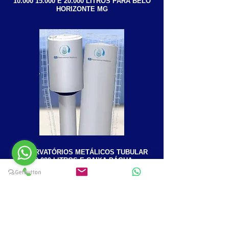
10.000 15.000
E 20.000 LITROS PARA BELO
HORIZONTE MG
RESERVATÓRIOS METÁLICOS TUBULAR
10.000 LITROS E CAIXA DÁGUA
CILÍNDRICA 15.000 LITROS FUNDO CÔNICO
COM SAPATA DE 15.000 LITROS
Cliente Satisfeito:
" Comprei uma
Caixa D'água Tipo Taça Metálica
para
Goiânia
e Fiquei super satisfeito com o
atendimento,
preço
e Principalmente a